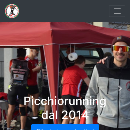
Previous
Nex
Picchiorunning
dal 2014