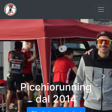
Previous
Nex
Picchiorunning
dal 2014