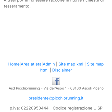
Altresì potranno essere raccolte le nuove richieste di
tesseramento.
Home
|
Area atleta
|
Admin
|
Site map xml
|
Site map
html
|
Disclaimer
Asd Picchiorunning - Via dell'Aspo 1 - 63100 Ascoli Piceno
presidente@picchiorunning.it
p.iva: 02220950444 - Codice registrazione UISP