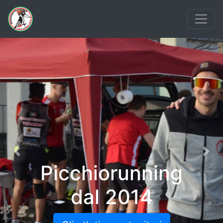
Previous
Nex
Picchiorunning
dal 2014