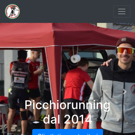
Previous
Nex
Picchiorunning
dal 2014