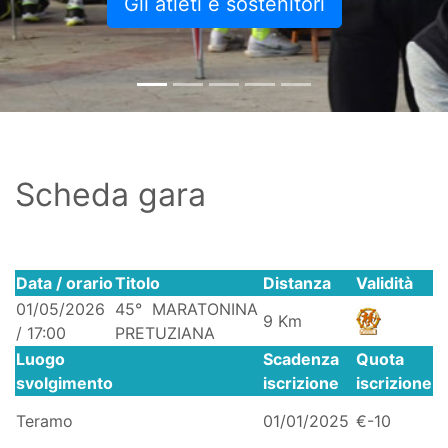
Gli atleti e sostenitori
Scheda gara
Data / orario
Titolo
Distanza
Validità
01/05/2026
45° MARATONINA
9 Km
/ 17:00
PRETUZIANA
Luogo
Scadenza
Quota
svolgimento
iscrizione
iscrizione
Teramo
01/01/2025
€-10