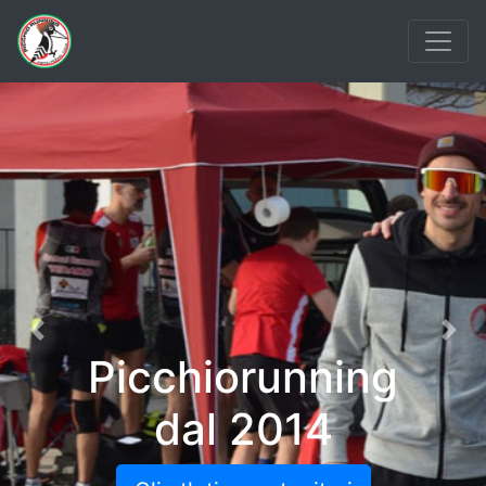
Previous
Nex
Picchiorunning
dal 2014