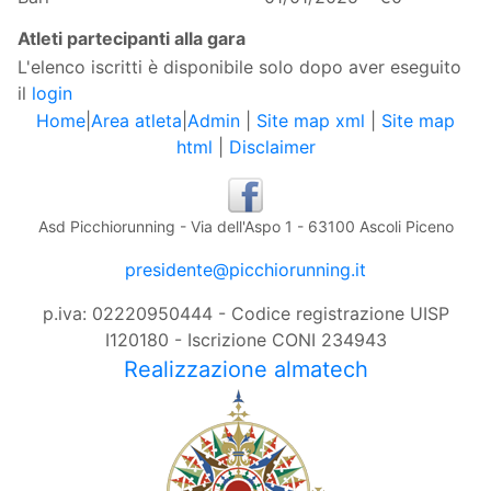
Atleti partecipanti alla gara
L'elenco iscritti è disponibile solo dopo aver eseguito
il
login
Home
|
Area atleta
|
Admin
|
Site map xml
|
Site map
html
|
Disclaimer
Asd Picchiorunning - Via dell'Aspo 1 - 63100 Ascoli Piceno
presidente@picchiorunning.it
p.iva: 02220950444 - Codice registrazione UISP
I120180 - Iscrizione CONI 234943
Realizzazione almatech