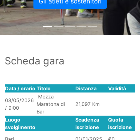
Gli atleti e sostenitori
Scheda gara
Data / orario
Titolo
Distanza
Validità
Mezza
03/05/2026
Maratona di
21,097 Km
/ 9:00
Bari
Luogo
Scadenza
Quota
svolgimento
iscrizione
iscrizione
Bari
01/01/2025
€0