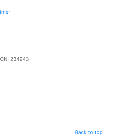
aimer
 CONI 234943
Back to top