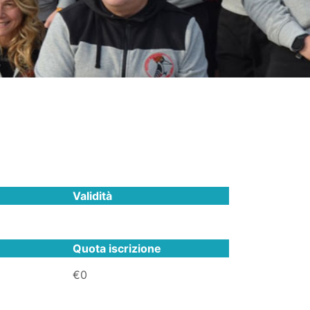
Validità
Quota iscrizione
€0