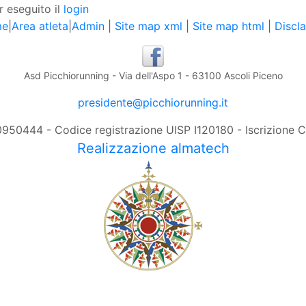
r eseguito il
login
me
|
Area atleta
|
Admin
|
Site map xml
|
Site map html
|
Discl
Asd Picchiorunning - Via dell'Aspo 1 - 63100 Ascoli Piceno
presidente@picchiorunning.it
0950444 - Codice registrazione UISP I120180 - Iscrizione
Realizzazione almatech