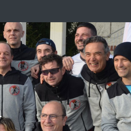
Next
4