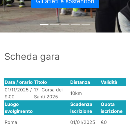
Gli atleti e sostenitori
Scheda gara
Data / orario
Titolo
Distanza
Validità
01/11/2025 /
17 Corsa dei
10km
9:00
Santi 2025
Luogo
Scadenza
Quota
svolgimento
iscrizione
iscrizione
Roma
01/01/2025
€0