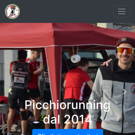
Previous
Nex
Picchiorunning
dal 2014