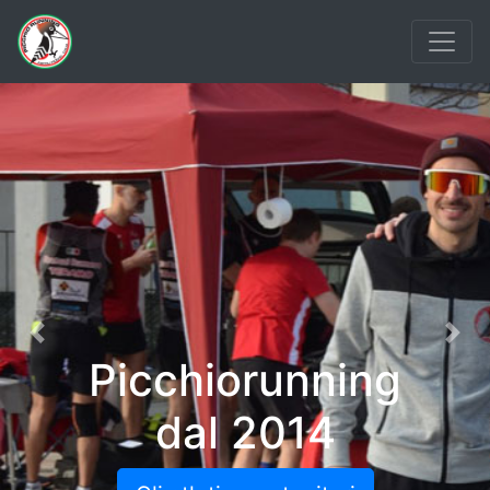
Previous
Nex
Picchiorunning
dal 2014