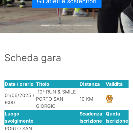
Gli atleti e sostenitori
Scheda gara
Data / orario
Titolo
Distanza
Validità
10° RUN & SMILE
01/06/2025 /
PORTO SAN
10 KM
9:00
GIORGIO
Luogo
Scadenza
Quota
svolgimento
iscrizione
iscrizione
PORTO SAN