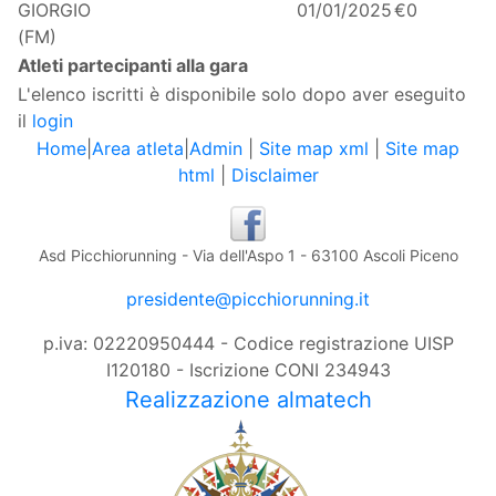
GIORGIO
01/01/2025
€0
(FM)
Atleti partecipanti alla gara
L'elenco iscritti è disponibile solo dopo aver eseguito
il
login
Home
|
Area atleta
|
Admin
|
Site map xml
|
Site map
html
|
Disclaimer
Asd Picchiorunning - Via dell'Aspo 1 - 63100 Ascoli Piceno
presidente@picchiorunning.it
p.iva: 02220950444 - Codice registrazione UISP
I120180 - Iscrizione CONI 234943
Realizzazione almatech