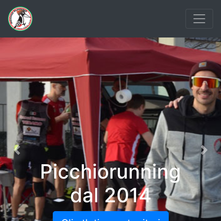
Previous
Nex
Picchiorunning
dal 2014