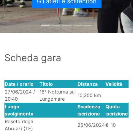
Gli atleti e sostenitori
Scheda gara
Data / orario
Titolo
Distanza
Validità
27/06/2024 /
16° Notturna sul
10,300 km
20:40
Lungomare
Luogo
Scadenza
Quota
svolgimento
iscrizione
iscrizione
Roseto degli
25/06/2024
€-10
Abruzzi (TE)