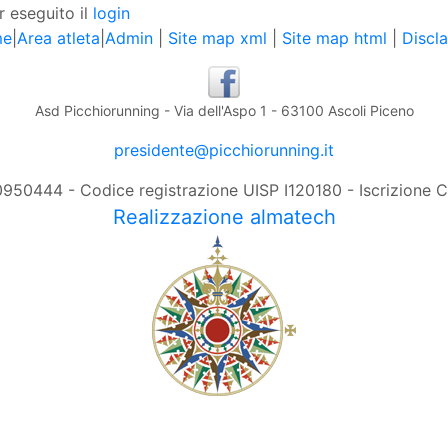
r eseguito il
login
me
|
Area atleta
|
Admin
|
Site map xml
|
Site map html
|
Discl
Asd Picchiorunning - Via dell'Aspo 1 - 63100 Ascoli Piceno
presidente@picchiorunning.it
0950444 - Codice registrazione UISP I120180 - Iscrizione
Realizzazione almatech