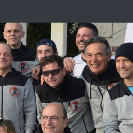
Next
4