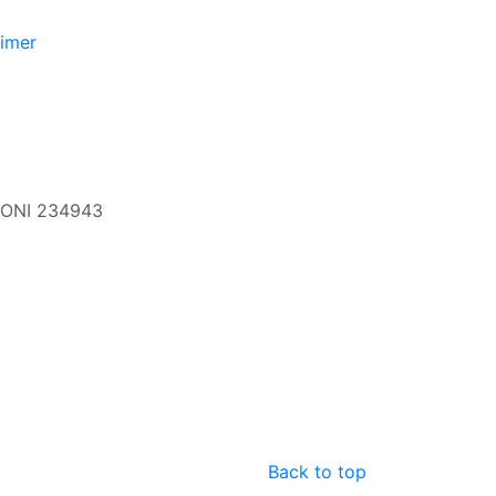
aimer
 CONI 234943
Back to top