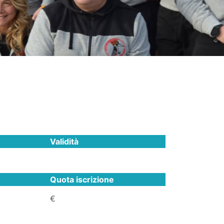
Validità
Quota iscrizione
€