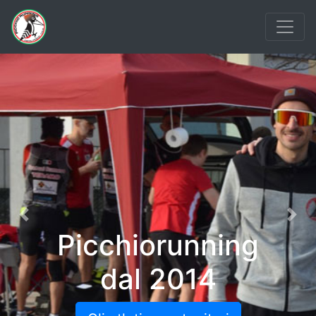
Previous
Nex
Picchiorunning
dal 2014