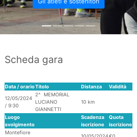
Gli atleti e sostenitori
Scheda gara
Data / orario
Titolo
Distanza
Validità
2^ MEMORIAL
12/05/2024
LUCIANO
10 km
/ 9:30
GIANNETTI
Luogo
Scadenza
Quota
svolgimento
iscrizione
iscrizione
Montefiore
10/05/2024
€0