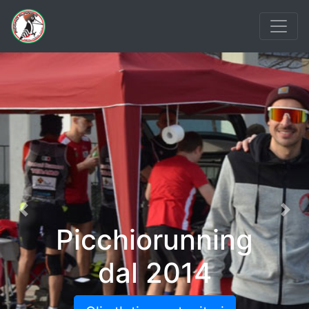
Previous
Nex
Picchiorunning
dal 2014