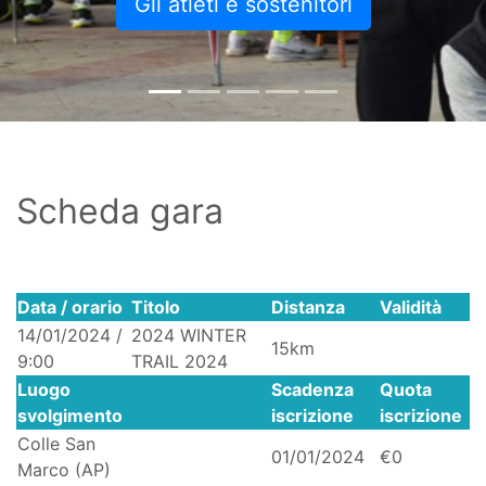
Gli atleti e sostenitori
Scheda gara
Data / orario
Titolo
Distanza
Validità
14/01/2024 /
2024 WINTER
15km
9:00
TRAIL 2024
Luogo
Scadenza
Quota
svolgimento
iscrizione
iscrizione
Colle San
01/01/2024
€0
Marco (AP)