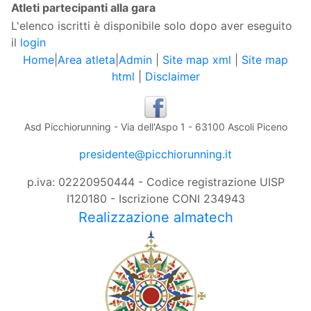
Atleti partecipanti alla gara
L'elenco iscritti è disponibile solo dopo aver eseguito
il
login
Home
|
Area atleta
|
Admin
|
Site map xml
|
Site map
html
|
Disclaimer
Asd Picchiorunning - Via dell'Aspo 1 - 63100 Ascoli Piceno
presidente@picchiorunning.it
p.iva: 02220950444 - Codice registrazione UISP
I120180 - Iscrizione CONI 234943
Realizzazione almatech