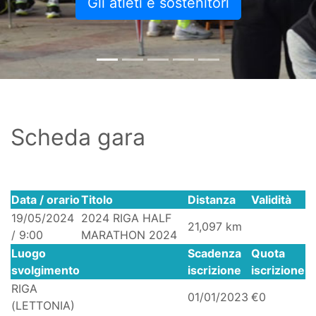
Gli atleti e sostenitori
Scheda gara
Data / orario
Titolo
Distanza
Validità
19/05/2024
2024 RIGA HALF
21,097 km
/ 9:00
MARATHON 2024
Luogo
Scadenza
Quota
svolgimento
iscrizione
iscrizione
RIGA
01/01/2023
€0
(LETTONIA)