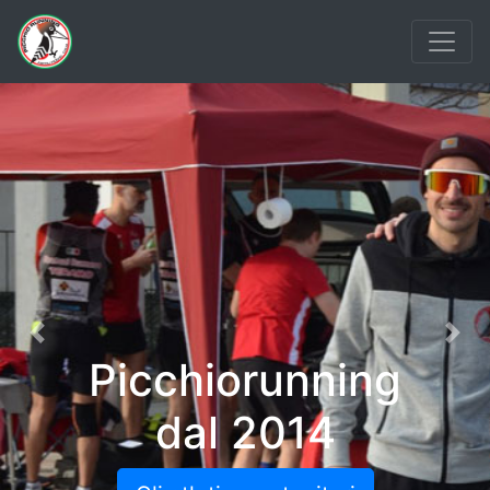
Previous
Nex
Picchiorunning
dal 2014