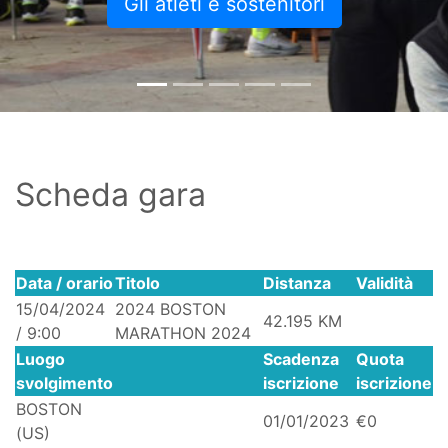
Gli atleti e sostenitori
Scheda gara
Data / orario
Titolo
Distanza
Validità
15/04/2024
2024 BOSTON
42.195 KM
/ 9:00
MARATHON 2024
Luogo
Scadenza
Quota
svolgimento
iscrizione
iscrizione
BOSTON
01/01/2023
€0
(US)