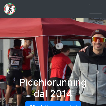
Previous
Nex
Picchiorunning
dal 2014