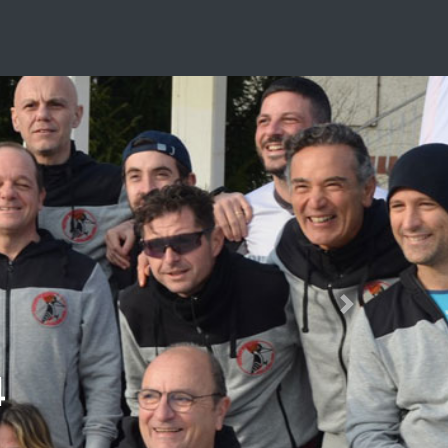
Next
4