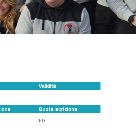
Validità
zione
Quota iscrizione
€0