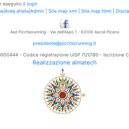
r eseguito il
login
me
|
Area atleta
|
Admin
|
Site map xml
|
Site map html
|
Discl
Asd Picchiorunning - Via dell'Aspo 1 - 63100 Ascoli Piceno
presidente@picchiorunning.it
0950444 - Codice registrazione UISP I120180 - Iscrizione
Realizzazione almatech