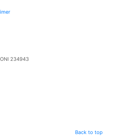
aimer
 CONI 234943
Back to top