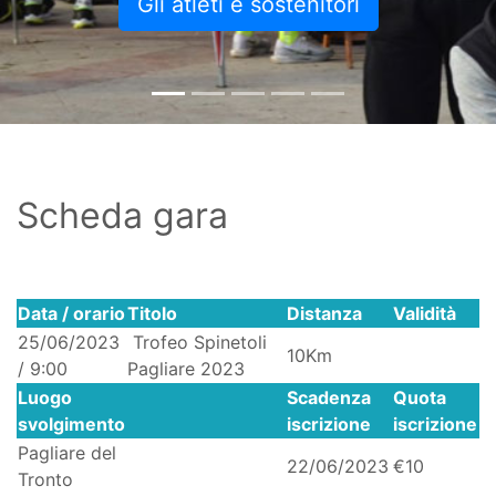
Gli atleti e sostenitori
Scheda gara
Data / orario
Titolo
Distanza
Validità
25/06/2023
Trofeo Spinetoli
10Km
/ 9:00
Pagliare 2023
Luogo
Scadenza
Quota
svolgimento
iscrizione
iscrizione
Pagliare del
22/06/2023
€10
Tronto