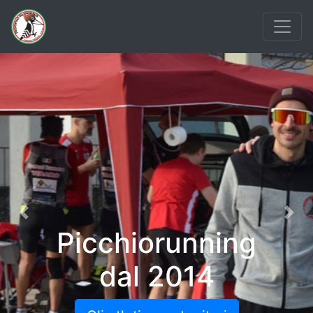
Previous
Nex
Picchiorunning
dal 2014