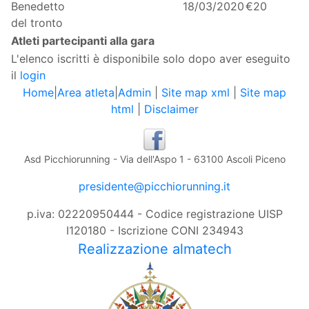
Benedetto
18/03/2020
€20
del tronto
Atleti partecipanti alla gara
L'elenco iscritti è disponibile solo dopo aver eseguito
il
login
Home
|
Area atleta
|
Admin
|
Site map xml
|
Site map
html
|
Disclaimer
Asd Picchiorunning - Via dell'Aspo 1 - 63100 Ascoli Piceno
presidente@picchiorunning.it
p.iva: 02220950444 - Codice registrazione UISP
I120180 - Iscrizione CONI 234943
Realizzazione almatech