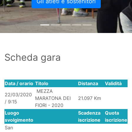
Gli atleti e sostenitori
Scheda gara
Data / orario
Titolo
Distanza
Validità
MEZZA
22/03/2020
MARATONA DEI
21.097 Km
/ 9:15
FIORI - 2020
Luogo
Scadenza
Quota
svolgimento
iscrizione
iscrizione
San