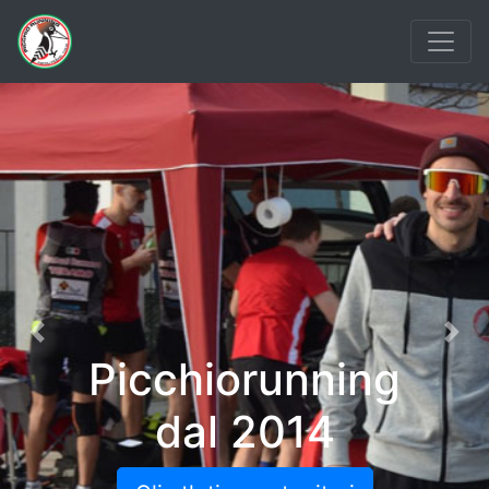
Previous
Nex
Picchiorunning
dal 2014