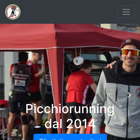
Previous
Nex
Picchiorunning
dal 2014