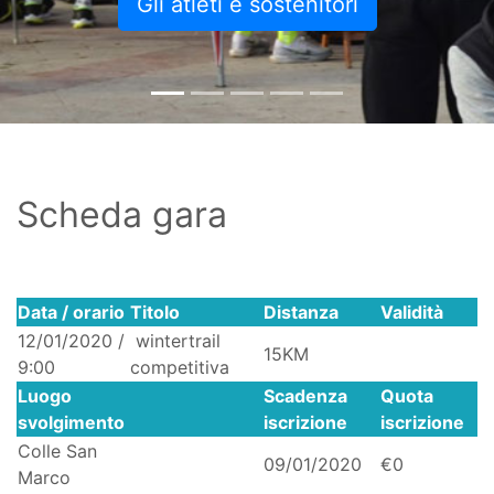
Gli atleti e sostenitori
Scheda gara
Data / orario
Titolo
Distanza
Validità
12/01/2020 /
wintertrail
15KM
9:00
competitiva
Luogo
Scadenza
Quota
svolgimento
iscrizione
iscrizione
Colle San
09/01/2020
€0
Marco