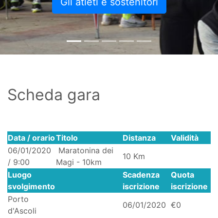
Gli atleti e sostenitori
Scheda gara
Data / orario
Titolo
Distanza
Validità
06/01/2020
Maratonina dei
10 Km
/ 9:00
Magi - 10km
Luogo
Scadenza
Quota
svolgimento
iscrizione
iscrizione
Porto
06/01/2020
€0
d'Ascoli