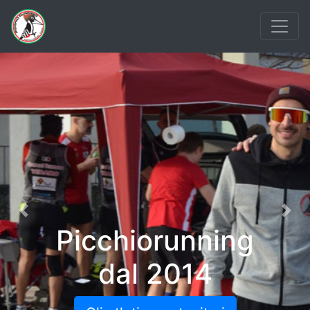
Previous
Nex
Picchiorunning
dal 2014