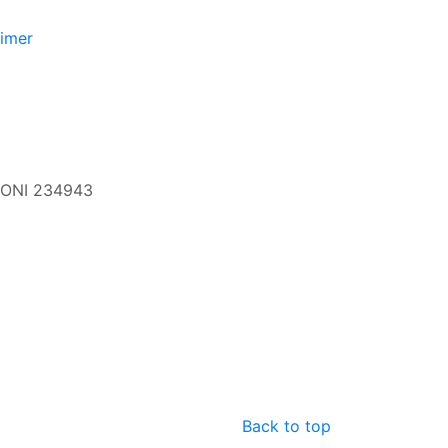
aimer
 CONI 234943
Back to top