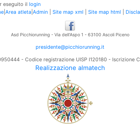
r eseguito il
login
me
|
Area atleta
|
Admin
|
Site map xml
|
Site map html
|
Discl
Asd Picchiorunning - Via dell'Aspo 1 - 63100 Ascoli Piceno
presidente@picchiorunning.it
0950444 - Codice registrazione UISP I120180 - Iscrizione
Realizzazione almatech