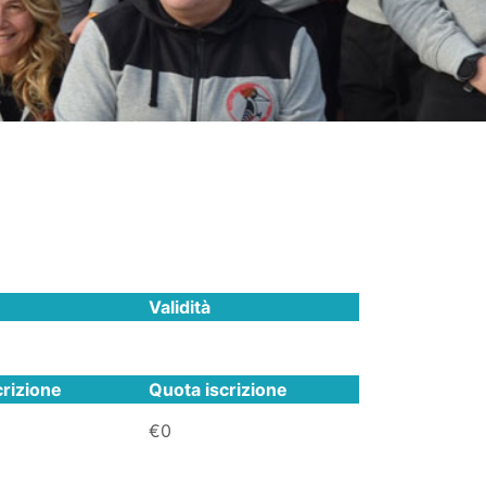
Validità
rizione
Quota iscrizione
€0