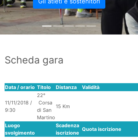
Gli atleti e sostenitori
Scheda gara
Data / orario
Titolo
Distanza
Validità
22°
11/11/2018 /
Corsa
15 Km
9:30
di San
Martino
Luogo
Scadenza
Quota iscrizione
svolgimento
iscrizione