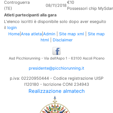
Controguerra
€10
08/11/2018
(TE)
Possessori chip MySdam
Atleti partecipanti alla gara
L'elenco iscritti è disponibile solo dopo aver eseguito
il
login
Home
|
Area atleta
|
Admin
|
Site map xml
|
Site map
html
|
Disclaimer
Asd Picchiorunning - Via dell'Aspo 1 - 63100 Ascoli Piceno
presidente@picchiorunning.it
p.iva: 02220950444 - Codice registrazione UISP
I120180 - Iscrizione CONI 234943
Realizzazione almatech