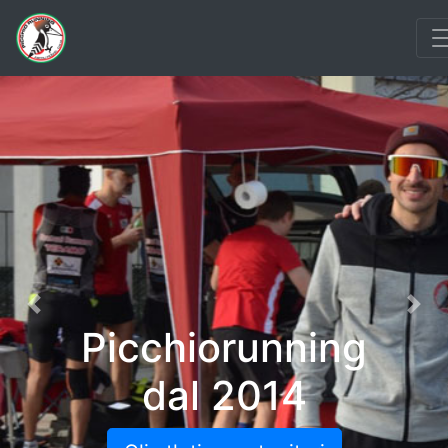
Previous
Nex
Picchiorunning
dal 2014