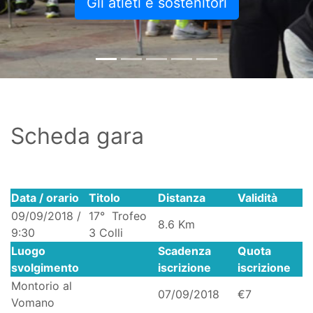
Gli atleti e sostenitori
Scheda gara
Data / orario
Titolo
Distanza
Validità
09/09/2018 /
17° Trofeo
8.6 Km
9:30
3 Colli
Luogo
Scadenza
Quota
svolgimento
iscrizione
iscrizione
Montorio al
07/09/2018
€7
Vomano