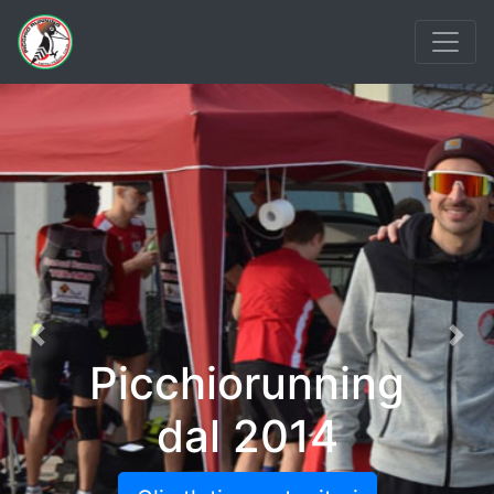
Previous
Nex
Picchiorunning
dal 2014