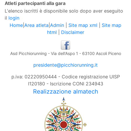
Atleti partecipanti alla gara
L'elenco iscritti è disponibile solo dopo aver eseguito
il
login
Home
|
Area atleta
|
Admin
|
Site map xml
|
Site map
html
|
Disclaimer
Asd Picchiorunning - Via dell'Aspo 1 - 63100 Ascoli Piceno
presidente@picchiorunning.it
p.iva: 02220950444 - Codice registrazione UISP
I120180 - Iscrizione CONI 234943
Realizzazione almatech