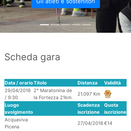
Gli atleti e sostenitori
Scheda gara
Data / orario
Titolo
Distanza
Validità
29/04/2018
2° Maratonina de
21.097 Km
/ 9:30
la Fortezza 21km
Luogo
Scadenza
Quota
svolgimento
iscrizione
iscrizione
Acquaviva
27/04/2018
€14
Picena