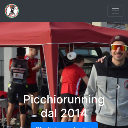
Previous
Nex
Picchiorunning
dal 2014