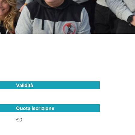
Validità
Quota iscrizione
€0