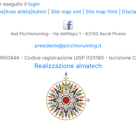
r eseguito il
login
me
|
Area atleta
|
Admin
|
Site map xml
|
Site map html
|
Discl
Asd Picchiorunning - Via dell'Aspo 1 - 63100 Ascoli Piceno
presidente@picchiorunning.it
0950444 - Codice registrazione UISP I120180 - Iscrizione
Realizzazione almatech