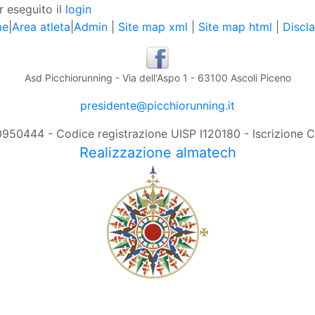
r eseguito il
login
me
|
Area atleta
|
Admin
|
Site map xml
|
Site map html
|
Discl
Asd Picchiorunning - Via dell'Aspo 1 - 63100 Ascoli Piceno
presidente@picchiorunning.it
0950444 - Codice registrazione UISP I120180 - Iscrizione
Realizzazione almatech