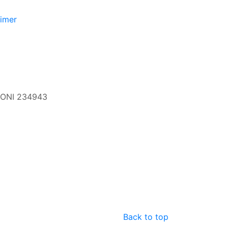
aimer
 CONI 234943
Back to top