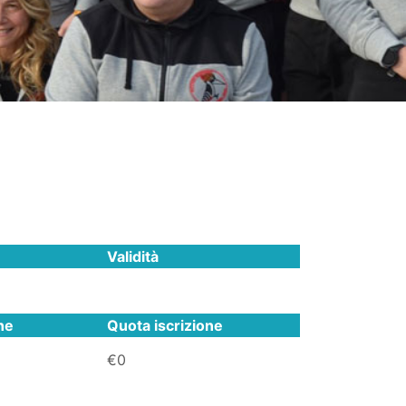
Validità
ne
Quota iscrizione
€0