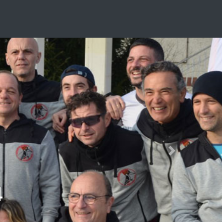
Next
4