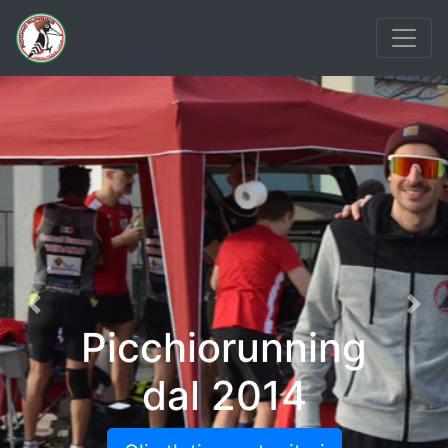
Previous
Nex
Picchiorunning
dal 2014