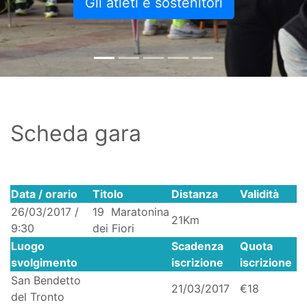
Gli atleti e sostenitori
Scheda gara
Data / orario
Titolo
Distanza
Validità
26/03/2017 /
19 Maratonina
21Km
9:30
dei Fiori
Luogo
Scadenza
Quota
svolgimento
iscrizione
iscrizione
San Bendetto
21/03/2017
€18
del Tronto