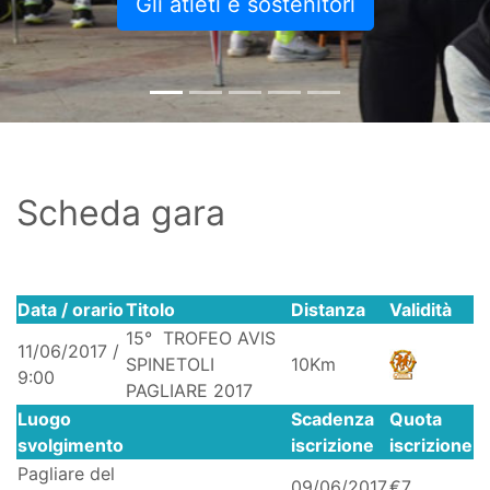
Gli atleti e sostenitori
Scheda gara
Data / orario
Titolo
Distanza
Validità
15° TROFEO AVIS
11/06/2017 /
SPINETOLI
10Km
9:00
PAGLIARE 2017
Luogo
Scadenza
Quota
svolgimento
iscrizione
iscrizione
Pagliare del
09/06/2017
€7