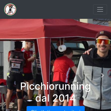
Previous
Nex
Picchiorunning
dal 2014