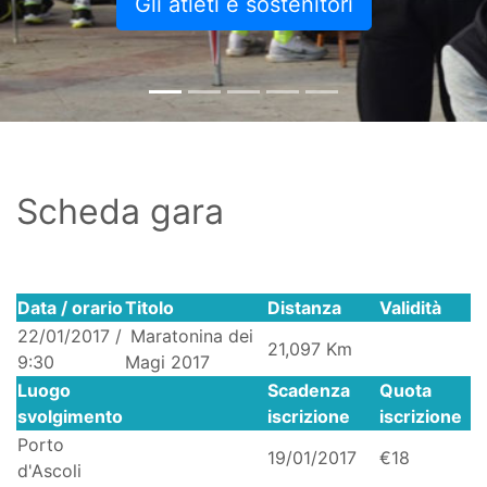
Gli atleti e sostenitori
Scheda gara
Data / orario
Titolo
Distanza
Validità
22/01/2017 /
Maratonina dei
21,097 Km
9:30
Magi 2017
Luogo
Scadenza
Quota
svolgimento
iscrizione
iscrizione
Porto
19/01/2017
€18
d'Ascoli