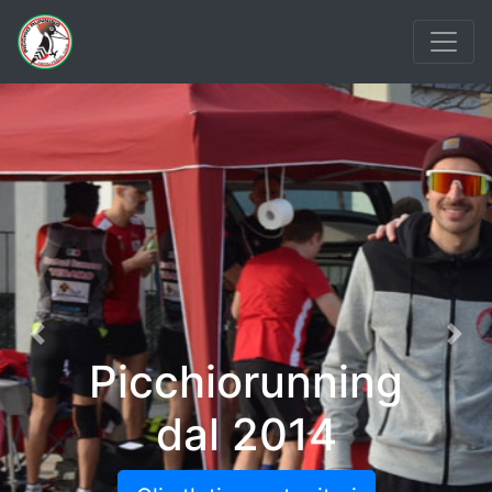
Previous
Nex
Picchiorunning
dal 2014