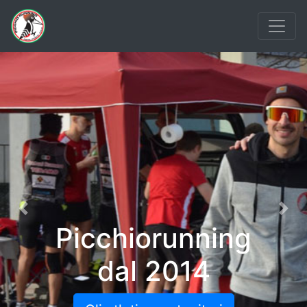
Previous
Nex
Picchiorunning
dal 2014