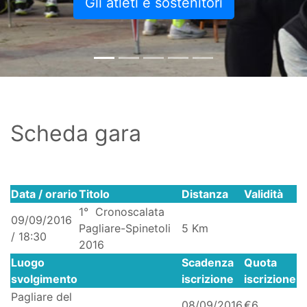
Gli atleti e sostenitori
Scheda gara
Data / orario
Titolo
Distanza
Validità
1° Cronoscalata
09/09/2016
Pagliare-Spinetoli
5 Km
/ 18:30
2016
Luogo
Scadenza
Quota
svolgimento
iscrizione
iscrizione
Pagliare del
08/09/2016
€6