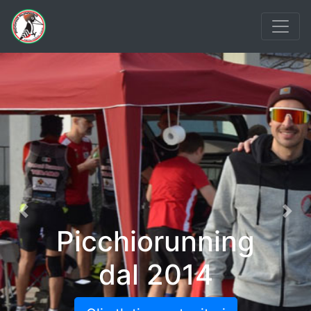
Previous
Nex
Picchiorunning
dal 2014