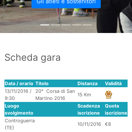
Gli atleti e sostenitori
Scheda gara
Data / orario
Titolo
Distanza
Validità
13/11/2016 /
20° Corsa di San
15 Km
9:30
Martino 2016
Luogo
Scadenza
Quota
svolgimento
iscrizione
iscrizione
Controguerra
10/11/2016
€8
(TE)