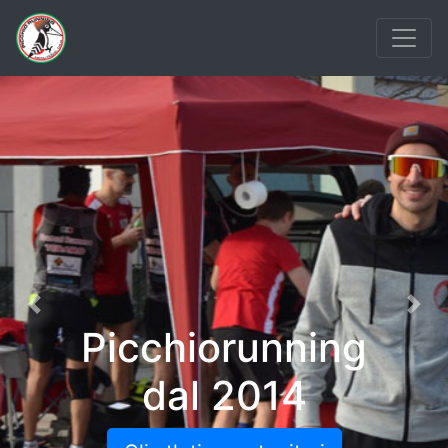
Previous
Nex
Picchiorunning
dal 2014