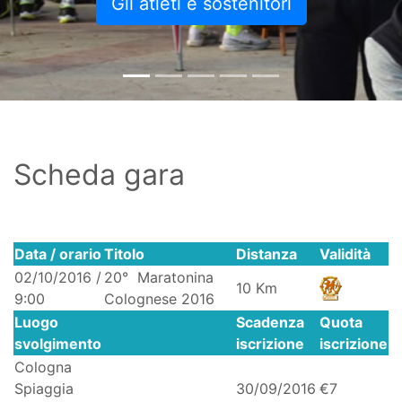
Gli atleti e sostenitori
Scheda gara
Data / orario
Titolo
Distanza
Validità
02/10/2016 /
20° Maratonina
10 Km
9:00
Colognese 2016
Luogo
Scadenza
Quota
svolgimento
iscrizione
iscrizione
Cologna
Spiaggia
30/09/2016
€7