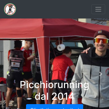
Previous
Nex
Picchiorunning
dal 2014