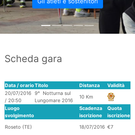
Gli atleti e sostenitori
Scheda gara
Data / orario
Titolo
Distanza
Validità
20/07/2016
9° Notturna sul
10 Km
/ 20:50
Lungomare 2016
Luogo
Scadenza
Quota
svolgimento
iscrizione
iscrizione
Roseto (TE)
18/07/2016
€7