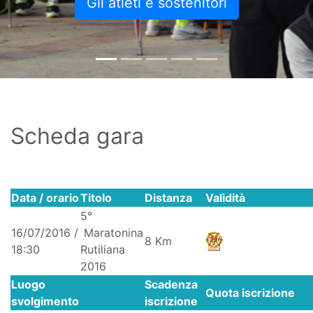
Gli atleti e sostenitori
Scheda gara
Data / orario
Titolo
Distanza
Validità
5°
16/07/2016 /
Maratonina
8 Km
18:30
Rutiliana
2016
Luogo
Scadenza
Quota iscrizione
svolgimento
iscrizione