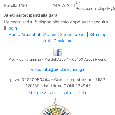
€7
Rotella (AP)
14/07/2016
Possessori chip My
Atleti partecipanti alla gara
L'elenco iscritti è disponibile solo dopo aver eseguito
il
login
Home
|
Area atleta
|
Admin
|
Site map xml
|
Site map
html
|
Disclaimer
Asd Picchiorunning - Via dell'Aspo 1 - 63100 Ascoli Piceno
presidente@picchiorunning.it
p.iva: 02220950444 - Codice registrazione UISP
I120180 - Iscrizione CONI 234943
Realizzazione almatech