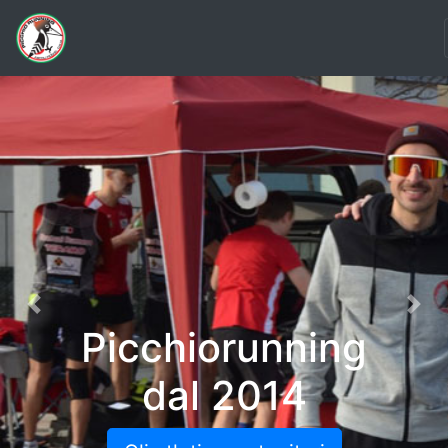
Previous
Nex
Picchiorunning
dal 2014