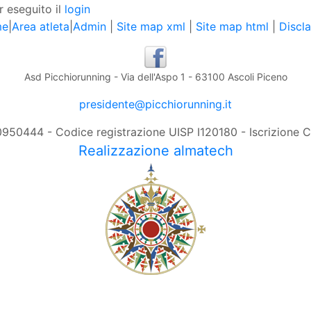
r eseguito il
login
me
|
Area atleta
|
Admin
|
Site map xml
|
Site map html
|
Discl
Asd Picchiorunning - Via dell'Aspo 1 - 63100 Ascoli Piceno
presidente@picchiorunning.it
0950444 - Codice registrazione UISP I120180 - Iscrizione
Realizzazione almatech