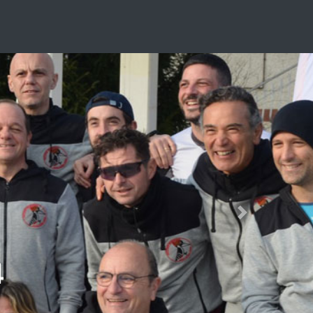
Next
4