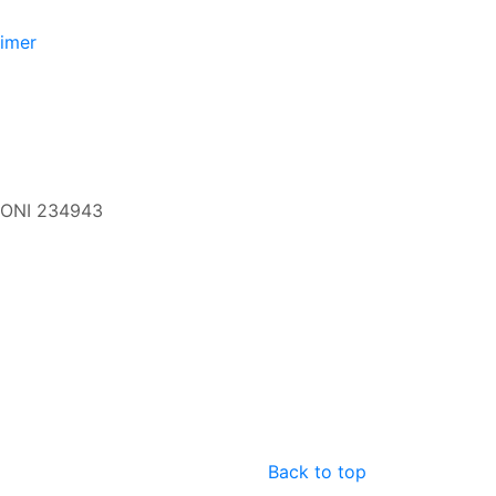
aimer
 CONI 234943
Back to top