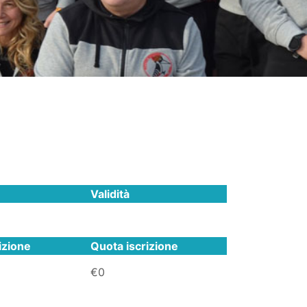
Validità
izione
Quota iscrizione
€0