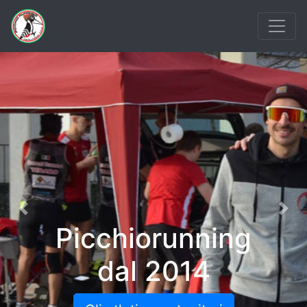
Previous
Nex
Picchiorunning
dal 2014