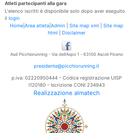
Atleti partecipanti alla gara
L'elenco iscritti è disponibile solo dopo aver eseguito
il
login
Home
|
Area atleta
|
Admin
|
Site map xml
|
Site map
html
|
Disclaimer
Asd Picchiorunning - Via dell'Aspo 1 - 63100 Ascoli Piceno
presidente@picchiorunning.it
p.iva: 02220950444 - Codice registrazione UISP
I120180 - Iscrizione CONI 234943
Realizzazione almatech