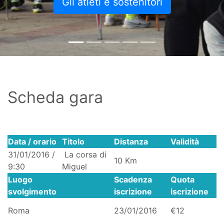
Gli atleti e sostenitori
Scheda gara
Data / orario
Titolo
Distanza
Validità
31/01/2016 /
La corsa di
10 Km
9:30
Miguel
Luogo
Scadenza
Quota
svolgimento
iscrizione
iscrizione
Roma
23/01/2016
€12