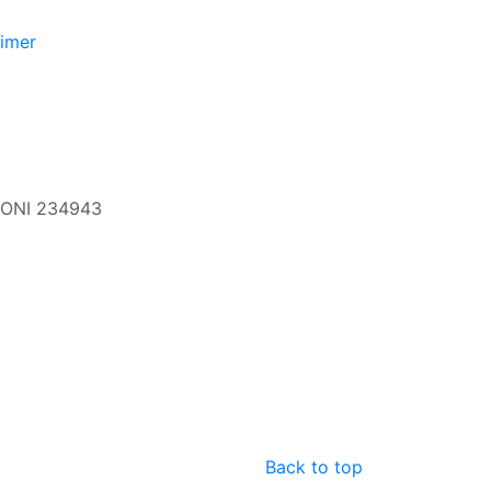
aimer
 CONI 234943
Back to top