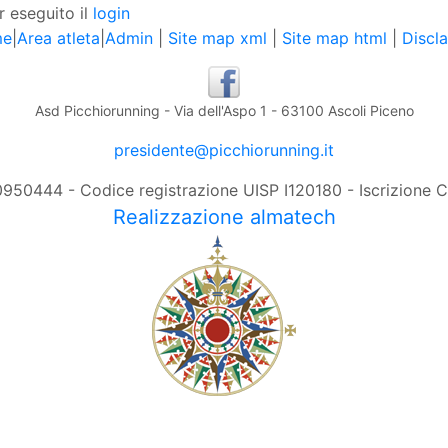
r eseguito il
login
me
|
Area atleta
|
Admin
|
Site map xml
|
Site map html
|
Discl
Asd Picchiorunning - Via dell'Aspo 1 - 63100 Ascoli Piceno
presidente@picchiorunning.it
0950444 - Codice registrazione UISP I120180 - Iscrizione
Realizzazione almatech