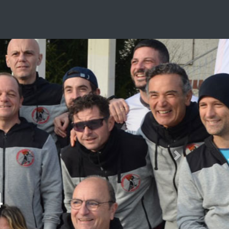
Next
4