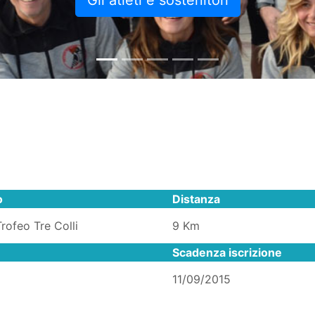
Gli atleti e sostenitori
o
Distanza
rofeo Tre Colli
9 Km
Scadenza iscrizione
11/09/2015