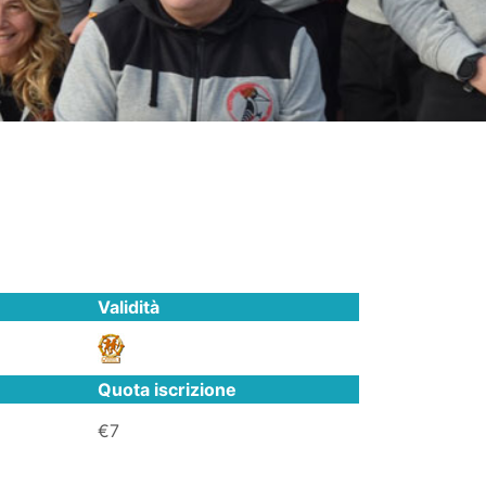
Validità
Quota iscrizione
€7