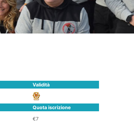
Validità
Quota iscrizione
€7