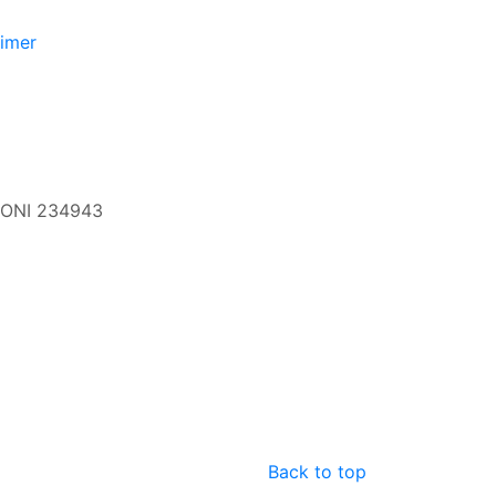
aimer
 CONI 234943
Back to top