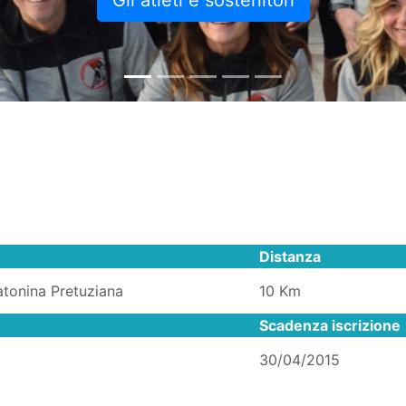
Gli atleti e sostenitori
Distanza
tonina Pretuziana
10 Km
Scadenza iscrizione
30/04/2015