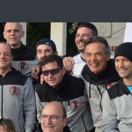
Next
4