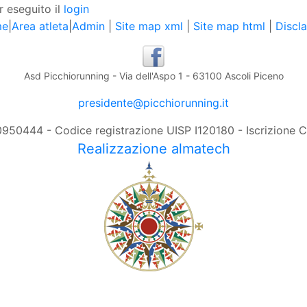
r eseguito il
login
me
|
Area atleta
|
Admin
|
Site map xml
|
Site map html
|
Discl
Asd Picchiorunning - Via dell'Aspo 1 - 63100 Ascoli Piceno
presidente@picchiorunning.it
0950444 - Codice registrazione UISP I120180 - Iscrizione
Realizzazione almatech