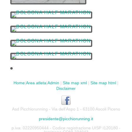
Home
|
Area atleta
|
Admin
|
Site map xml
|
Site map html
|
Disclaimer
Asd Picchiorunning - Via dell'Aspo 1 - 63100 Ascoli Piceno
presidente@picchiorunning.it
p.iva: 02220950444 - Codice registrazione UISP I120180 -