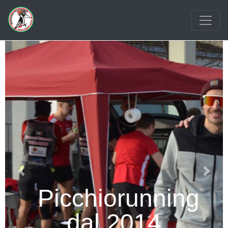
Previous
Next
Picchiorunning
dal 2014