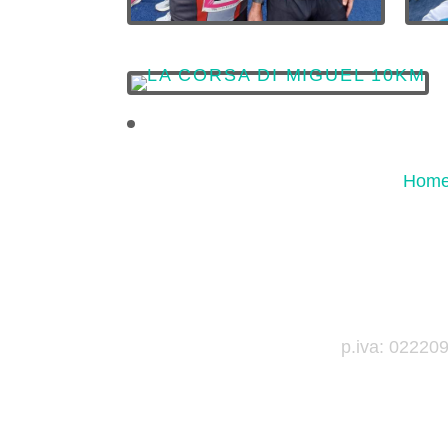
Hom
p.iva: 02220