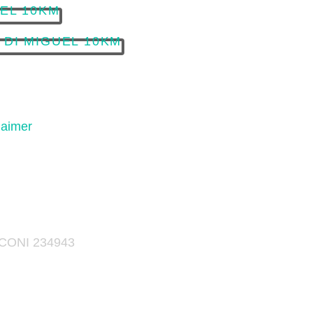
laimer
e CONI 234943