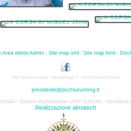
e
|
Area atleta
|
Admin
|
Site map xml
|
Site map html
|
Disc
Asd Picchiorunning - Via dell'Aspo 1 - 63100 Ascoli Piceno
presidente@picchiorunning.it
950444 - Codice registrazione UISP I120180 - Iscrizion
Realizzazione almatech