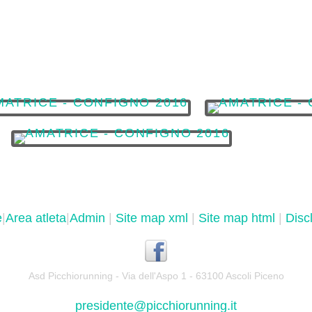
e
|
Area atleta
|
Admin
|
Site map xml
|
Site map html
|
Disc
Asd Picchiorunning - Via dell'Aspo 1 - 63100 Ascoli Piceno
presidente@picchiorunning.it