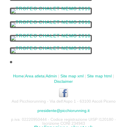
Home
|
Area atleta
|
Admin
|
Site map xml
|
Site map html
|
Disclaimer
Asd Picchiorunning - Via dell'Aspo 1 - 63100 Ascoli Piceno
presidente@picchiorunning.it
p.iva: 02220950444 - Codice registrazione UISP I120180 -
Iscrizione CONI 234943