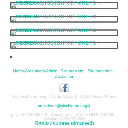
Home
|
Area atleta
|
Admin
|
Site map xml
|
Site map html
|
Disclaimer
Asd Picchiorunning - Via dell'Aspo 1 - 63100 Ascoli Piceno
presidente@picchiorunning.it
p.iva: 02220950444 - Codice registrazione UISP I120180 -
Iscrizione CONI 234943
Realizzazione almatech