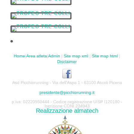
Home
|
Area atleta
|
Admin
|
Site map xml
|
Site map html
|
Disclaimer
Asd Picchiorunning - Via dell'Aspo 1 - 63100 Ascoli Piceno
presidente@picchiorunning.it
p.iva: 02220950444 - Codice registrazione UISP I120180 -
Iscrizione CONI 234943
Realizzazione almatech