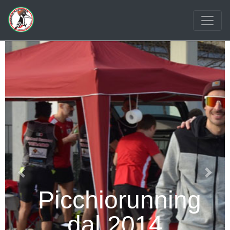
Previous
Next
Picchiorunning
dal 2014