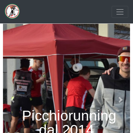
Previous
Next
Picchiorunning
dal 2014