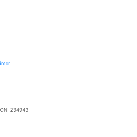
aimer
 CONI 234943