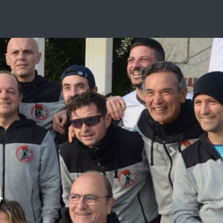
Next
4